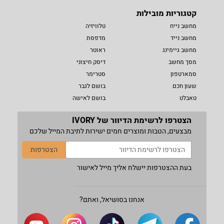
קטגוריות מובילות
מחשב נייח
טלוויזיה
מחשב נייד
מדפסת
מחשב גיימינג
ראוטר
מסך מחשב
דיסק חיצוני
סמארטפון
סטרימר
שעון חכם
בושם לגבר
טאבלט
בושם לאישה
הצטרפו לרשימת הדיוור של IVORY
מבצעים, הטבות ומוצרים חמים ישירות לתיבת המייל שלכם
הצטרפות
בעת ההצטרפות יישלח אליך מייל לאישור
אנחנו בסושיאל, ואתם?