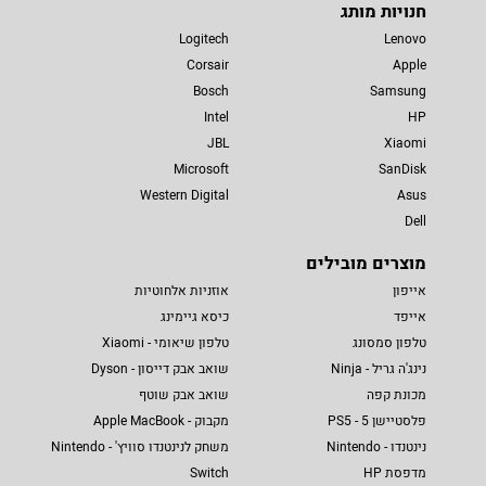
חנויות מותג
Logitech
Lenovo
Corsair
Apple
Bosch
Samsung
Intel
HP
JBL
Xiaomi
Microsoft
SanDisk
Western Digital
Asus
Dell
מוצרים מובילים
אייפון
אוזניות אלחוטיות
אייפד
כיסא גיימינג
טלפון סמסונג
טלפון שיאומי - Xiaomi
נינג'ה גריל - Ninja
שואב אבק דייסון - Dyson
מכונת קפה
שואב אבק שוטף
פלסטיישן 5 - PS5
מקבוק - Apple MacBook
נינטנדו - Nintendo
משחק לנינטנדו סוויץ' - Nintendo
מדפסת HP
Switch