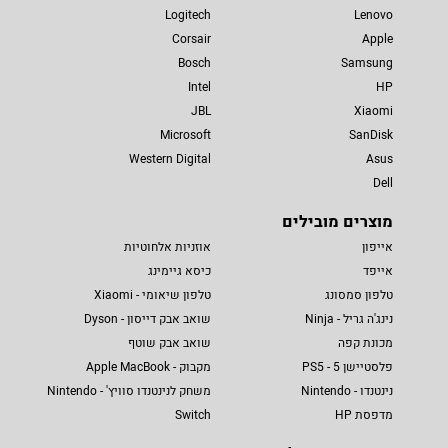
Logitech
Lenovo
Corsair
Apple
Bosch
Samsung
Intel
HP
JBL
Xiaomi
Microsoft
SanDisk
Western Digital
Asus
Dell
מוצרים מובילים
אייפון
אוזניות אלחוטיות
אייפד
כיסא גיימינג
טלפון סמסונג
טלפון שיאומי - Xiaomi
נינג'ה גריל - Ninja
שואב אבק דייסון - Dyson
מכונת קפה
שואב אבק שוטף
פלסטיישן 5 - PS5
מקבוק - Apple MacBook
נינטנדו - Nintendo
משחק לנינטנדו סוויץ' - Nintendo
מדפסת HP
Switch