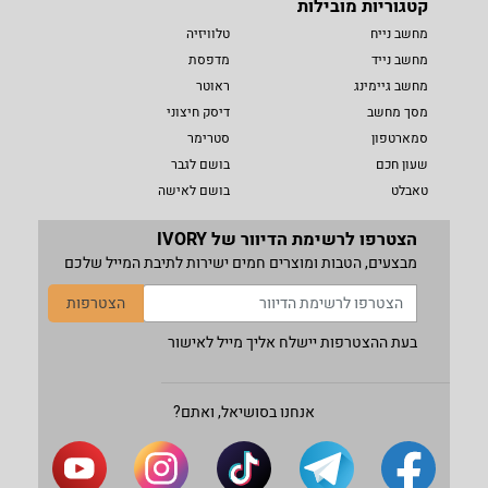
קטגוריות מובילות
מחשב נייח
טלוויזיה
מחשב נייד
מדפסת
מחשב גיימינג
ראוטר
מסך מחשב
דיסק חיצוני
סמארטפון
סטרימר
שעון חכם
בושם לגבר
טאבלט
בושם לאישה
הצטרפו לרשימת הדיוור של IVORY
מבצעים, הטבות ומוצרים חמים ישירות לתיבת המייל שלכם
הצטרפות
בעת ההצטרפות יישלח אליך מייל לאישור
אנחנו בסושיאל, ואתם?