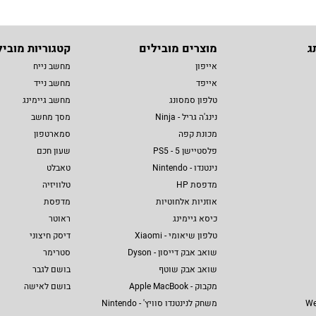
ג
מוצרים מובילים
קטגוריות מוביל
אייפון
מחשב נייח
אייפד
מחשב נייד
טלפון סמסונג
מחשב גיימינג
נינג'ה גריל - Ninja
מסך מחשב
מכונת קפה
סמארטפון
פלסטיישן 5 - PS5
שעון חכם
נינטנדו - Nintendo
טאבלט
מדפסת HP
טלוויזיה
אוזניות אלחוטיות
מדפסת
כיסא גיימינג
ראוטר
טלפון שיאומי - Xiaomi
דיסק חיצוני
שואב אבק דייסון - Dyson
סטרימר
שואב אבק שוטף
בושם לגבר
מקבוק - Apple MacBook
בושם לאישה
We
משחק לנינטנדו סוויץ' - Nintendo