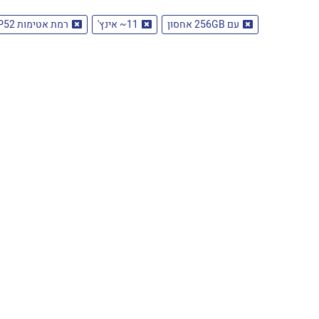
עם 256GB אחסון
11~ אינץ'
רמת אטימות IP52