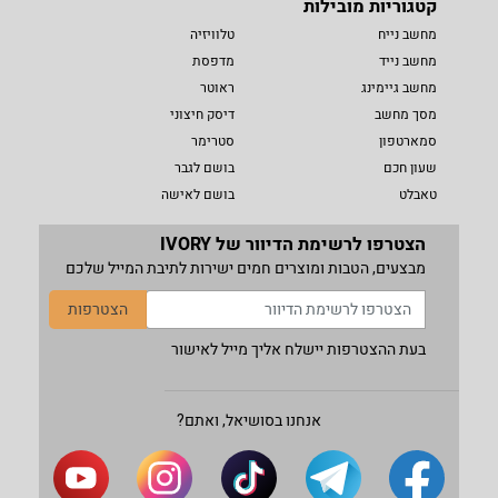
קטגוריות מובילות
מחשב נייח
טלוויזיה
מחשב נייד
מדפסת
מחשב גיימינג
ראוטר
מסך מחשב
דיסק חיצוני
סמארטפון
סטרימר
שעון חכם
בושם לגבר
טאבלט
בושם לאישה
הצטרפו לרשימת הדיוור של IVORY
מבצעים, הטבות ומוצרים חמים ישירות לתיבת המייל שלכם
הצטרפות
בעת ההצטרפות יישלח אליך מייל לאישור
אנחנו בסושיאל, ואתם?