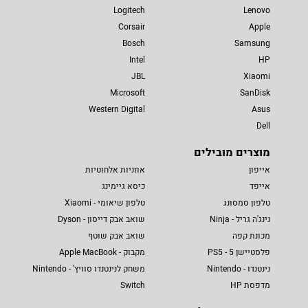
Logitech
Lenovo
Corsair
Apple
Bosch
Samsung
Intel
HP
JBL
Xiaomi
Microsoft
SanDisk
Western Digital
Asus
Dell
מוצרים מובילים
אייפון
אוזניות אלחוטיות
אייפד
כיסא גיימינג
טלפון סמסונג
טלפון שיאומי - Xiaomi
נינג'ה גריל - Ninja
שואב אבק דייסון - Dyson
מכונת קפה
שואב אבק שוטף
פלסטיישן 5 - PS5
מקבוק - Apple MacBook
נינטנדו - Nintendo
משחק לנינטנדו סוויץ' - Nintendo
מדפסת HP
Switch