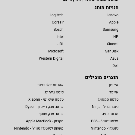
חנויות מותג
Logitech
Lenovo
Corsair
Apple
Bosch
Samsung
Intel
HP
JBL
Xiaomi
Microsoft
SanDisk
Western Digital
Asus
Dell
מוצרים מובילים
אייפון
אוזניות אלחוטיות
אייפד
כיסא גיימינג
טלפון סמסונג
טלפון שיאומי - Xiaomi
נינג'ה גריל - Ninja
שואב אבק דייסון - Dyson
מכונת קפה
שואב אבק שוטף
פלסטיישן 5 - PS5
מקבוק - Apple MacBook
נינטנדו - Nintendo
משחק לנינטנדו סוויץ' - Nintendo