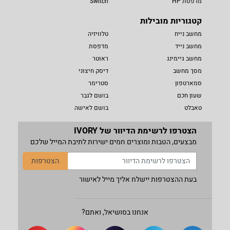
מדפסת HP
Switch
קטגוריות מובילות
מחשב נייח
טלוויזיה
מחשב נייד
מדפסת
מחשב גיימינג
ראוטר
מסך מחשב
דיסק חיצוני
סמארטפון
סטרימר
שעון חכם
בושם לגבר
טאבלט
בושם לאישה
הצטרפו לרשימת הדיוור של IVORY
מבצעים, הטבות ומוצרים חמים ישירות לתיבת המייל שלכם
הצטרפות
בעת ההצטרפות יישלח אליך מייל לאישור
אנחנו בסושיאל, ואתם?