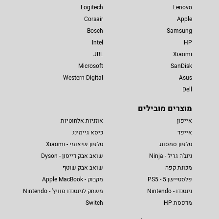
Logitech
Lenovo
Corsair
Apple
Bosch
Samsung
Intel
HP
JBL
Xiaomi
Microsoft
SanDisk
Western Digital
Asus
Dell
מוצרים מובילים
אייפון
אוזניות אלחוטיות
אייפד
כיסא גיימינג
טלפון סמסונג
טלפון שיאומי - Xiaomi
נינג'ה גריל - Ninja
שואב אבק דייסון - Dyson
מכונת קפה
שואב אבק שוטף
פלסטיישן 5 - PS5
מקבוק - Apple MacBook
נינטנדו - Nintendo
משחק לנינטנדו סוויץ' - Nintendo
מדפסת HP
Switch