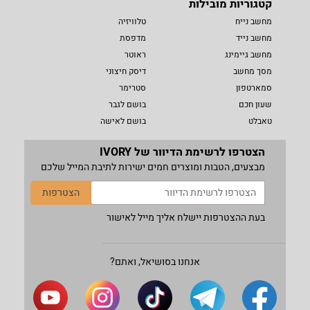
קטגוריות מובילות
מחשב נייח
טלוויזיה
מחשב נייד
מדפסת
מחשב גיימינג
ראוטר
מסך מחשב
דיסק חיצוני
סמארטפון
סטרימר
שעון חכם
בושם לגבר
טאבלט
בושם לאישה
הצטרפו לרשימת הדיוור של IVORY
מבצעים, הטבות ומוצרים חמים ישירות לתיבת המייל שלכם
הצטרפות
בעת ההצטרפות יישלח אליך מייל לאישור
אנחנו בסושיאל, ואתם?