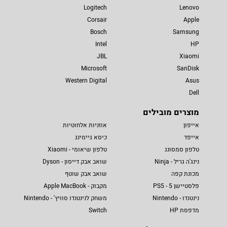
Logitech
Lenovo
Corsair
Apple
Bosch
Samsung
Intel
HP
JBL
Xiaomi
Microsoft
SanDisk
Western Digital
Asus
Dell
מוצרים מובילים
אייפון
אוזניות אלחוטיות
אייפד
כיסא גיימינג
טלפון סמסונג
טלפון שיאומי - Xiaomi
נינג'ה גריל - Ninja
שואב אבק דייסון - Dyson
מכונת קפה
שואב אבק שוטף
פלסטיישן 5 - PS5
מקבוק - Apple MacBook
נינטנדו - Nintendo
משחק לנינטנדו סוויץ' - Nintendo
מדפסת HP
Switch