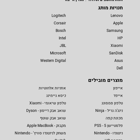
חנויות מותג
Logitech
Lenovo
Corsair
Apple
Bosch
Samsung
Intel
HP
JBL
Xiaomi
Microsoft
SanDisk
Western Digital
Asus
Dell
מוצרים מובילים
אייפון
אוזניות אלחוטיות
אייפד
כיסא גיימינג
טלפון סמסונג
טלפון שיאומי - Xiaomi
נינג'ה גריל - Ninja
שואב אבק דייסון - Dyson
מכונת קפה
שואב אבק שוטף
פלסטיישן 5 - PS5
מקבוק - Apple MacBook
נינטנדו - Nintendo
משחק לנינטנדו סוויץ' - Nintendo