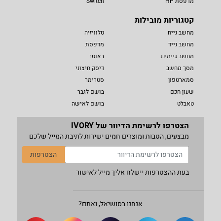
מדפסת HP
Switch
קטגוריות מובילות
מחשב נייח
טלוויזיה
מחשב נייד
מדפסת
מחשב גיימינג
ראוטר
מסך מחשב
דיסק חיצוני
סמארטפון
סטרימר
שעון חכם
בושם לגבר
טאבלט
בושם לאישה
הצטרפו לרשימת הדיוור של IVORY
מבצעים, הטבות ומוצרים חמים ישירות לתיבת המייל שלכם
הצטרפות
בעת ההצטרפות יישלח אליך מייל לאישור
אנחנו בסושיאל, ואתם?