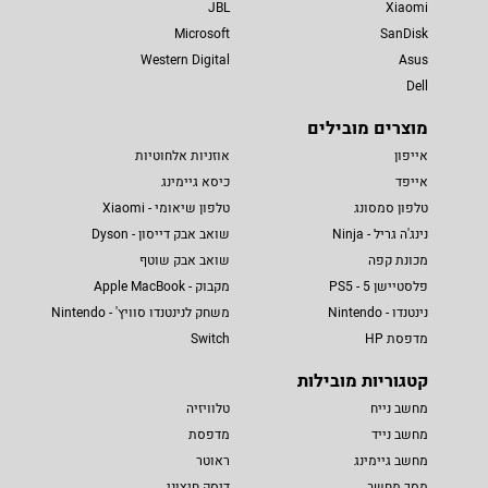
JBL
Xiaomi
Microsoft
SanDisk
Western Digital
Asus
Dell
מוצרים מובילים
אייפון
אוזניות אלחוטיות
אייפד
כיסא גיימינג
טלפון סמסונג
טלפון שיאומי - Xiaomi
נינג'ה גריל - Ninja
שואב אבק דייסון - Dyson
מכונת קפה
שואב אבק שוטף
פלסטיישן 5 - PS5
מקבוק - Apple MacBook
נינטנדו - Nintendo
משחק לנינטנדו סוויץ' - Nintendo
מדפסת HP
Switch
קטגוריות מובילות
מחשב נייח
טלוויזיה
מחשב נייד
מדפסת
מחשב גיימינג
ראוטר
מסך מחשב
דיסק חיצוני