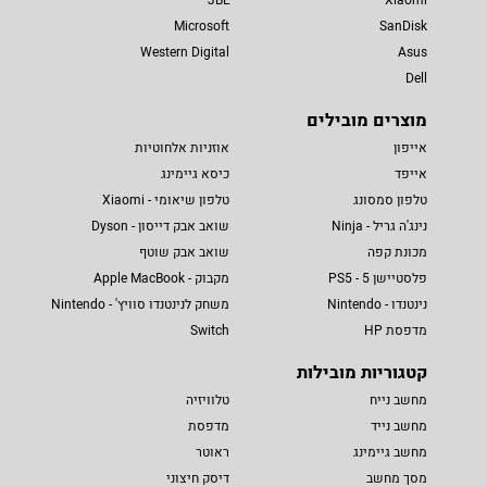
Microsoft
SanDisk
Western Digital
Asus
Dell
מוצרים מובילים
אייפון
אוזניות אלחוטיות
אייפד
כיסא גיימינג
טלפון סמסונג
טלפון שיאומי - Xiaomi
נינג'ה גריל - Ninja
שואב אבק דייסון - Dyson
מכונת קפה
שואב אבק שוטף
פלסטיישן 5 - PS5
מקבוק - Apple MacBook
נינטנדו - Nintendo
משחק לנינטנדו סוויץ' - Nintendo
מדפסת HP
Switch
קטגוריות מובילות
מחשב נייח
טלוויזיה
מחשב נייד
מדפסת
מחשב גיימינג
ראוטר
מסך מחשב
דיסק חיצוני