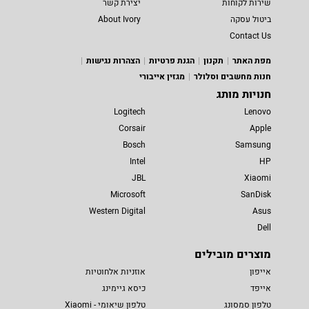
שירות לקוחות
יצירת קשר
ביטול עסקה
About Ivory
Contact Us
מפת האתר
תקנון
הגנת פרטיות
הצהרות נגישות
חנות מחשבים וסלולר
מגזין אייבורי
חנויות מותג
Logitech
Lenovo
Corsair
Apple
Bosch
Samsung
Intel
HP
JBL
Xiaomi
Microsoft
SanDisk
Western Digital
Asus
Dell
מוצרים מובילים
אייפון
אוזניות אלחוטיות
אייפד
כיסא גיימינג
טלפון סמסונג
טלפון שיאומי - Xiaomi