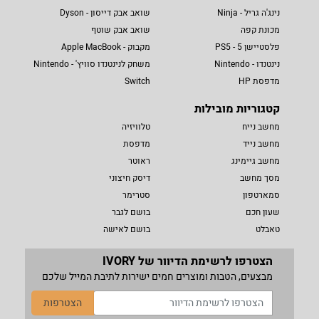
נינג'ה גריל - Ninja
שואב אבק דייסון - Dyson
מכונת קפה
שואב אבק שוטף
פלסטיישן 5 - PS5
מקבוק - Apple MacBook
נינטנדו - Nintendo
משחק לנינטנדו סוויץ' - Nintendo
מדפסת HP
Switch
קטגוריות מובילות
מחשב נייח
טלוויזיה
מחשב נייד
מדפסת
מחשב גיימינג
ראוטר
מסך מחשב
דיסק חיצוני
סמארטפון
סטרימר
שעון חכם
בושם לגבר
טאבלט
בושם לאישה
הצטרפו לרשימת הדיוור של IVORY
מבצעים, הטבות ומוצרים חמים ישירות לתיבת המייל שלכם
הצטרפות