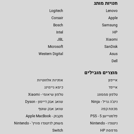
חנויות מותג
Logitech
Lenovo
Corsair
Apple
Bosch
Samsung
Intel
HP
JBL
Xiaomi
Microsoft
SanDisk
Western Digital
Asus
Dell
מוצרים מובילים
אייפון
אוזניות אלחוטיות
אייפד
כיסא גיימינג
טלפון סמסונג
טלפון שיאומי - Xiaomi
נינג'ה גריל - Ninja
שואב אבק דייסון - Dyson
מכונת קפה
שואב אבק שוטף
פלסטיישן 5 - PS5
מקבוק - Apple MacBook
נינטנדו - Nintendo
משחק לנינטנדו סוויץ' - Nintendo
מדפסת HP
Switch