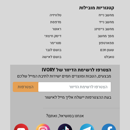
קטגוריות מובילות
מחשב נייח
טלוויזיה
מחשב נייד
מדפסת
מחשב גיימינג
ראוטר
מסך מחשב
דיסק חיצוני
סמארטפון
סטרימר
שעון חכם
בושם לגבר
טאבלט
בושם לאישה
הצטרפו לרשימת הדיוור של IVORY
מבצעים, הטבות ומוצרים חמים ישירות לתיבת המייל שלכם
הצטרפות
בעת ההצטרפות יישלח אליך מייל לאישור
אנחנו בסושיאל, ואתם?