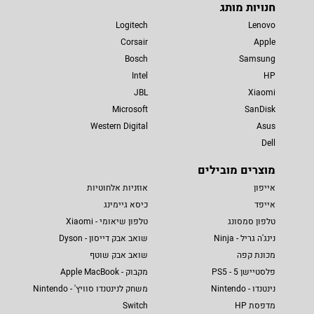
חנויות מותג
Logitech
Lenovo
Corsair
Apple
Bosch
Samsung
Intel
HP
JBL
Xiaomi
Microsoft
SanDisk
Western Digital
Asus
Dell
מוצרים מובילים
אייפון
אוזניות אלחוטיות
אייפד
כיסא גיימינג
טלפון סמסונג
טלפון שיאומי - Xiaomi
נינג'ה גריל - Ninja
שואב אבק דייסון - Dyson
מכונת קפה
שואב אבק שוטף
פלסטיישן 5 - PS5
מקבוק - Apple MacBook
נינטנדו - Nintendo
משחק לנינטנדו סוויץ' - Nintendo
מדפסת HP
Switch