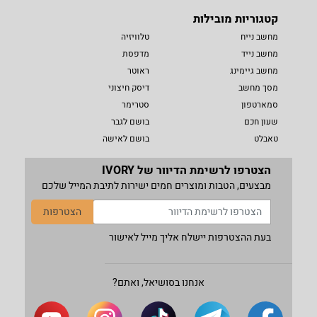
קטגוריות מובילות
מחשב נייח
טלוויזיה
מחשב נייד
מדפסת
מחשב גיימינג
ראוטר
מסך מחשב
דיסק חיצוני
סמארטפון
סטרימר
שעון חכם
בושם לגבר
טאבלט
בושם לאישה
הצטרפו לרשימת הדיוור של IVORY
מבצעים, הטבות ומוצרים חמים ישירות לתיבת המייל שלכם
הצטרפות
בעת ההצטרפות יישלח אליך מייל לאישור
אנחנו בסושיאל, ואתם?