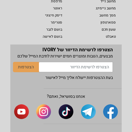
מחשב נייד
מדפסת
מחשב גיימינג
ראוטר
מסך מחשב
דיסק חיצוני
סמארטפון
סטרימר
שעון חכם
בושם לגבר
טאבלט
בושם לאישה
הצטרפו לרשימת הדיוור של IVORY
מבצעים, הטבות ומוצרים חמים ישירות לתיבת המייל שלכם
הצטרפות
בעת ההצטרפות יישלח אליך מייל לאישור
אנחנו בסושיאל, ואתם?