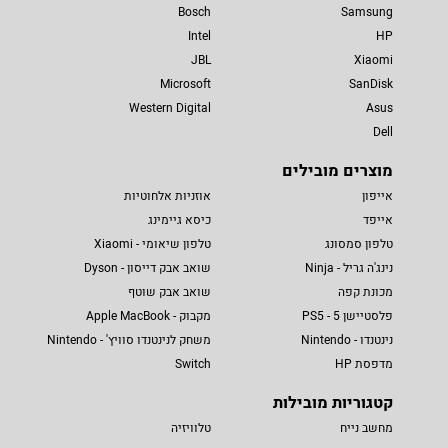
Bosch
Samsung
Intel
HP
JBL
Xiaomi
Microsoft
SanDisk
Western Digital
Asus
Dell
מוצרים מובילים
אייפון
אוזניות אלחוטיות
אייפד
כיסא גיימינג
טלפון סמסונג
טלפון שיאומי - Xiaomi
נינג'ה גריל - Ninja
שואב אבק דייסון - Dyson
מכונת קפה
שואב אבק שוטף
פלסטיישן 5 - PS5
מקבוק - Apple MacBook
נינטנדו - Nintendo
משחק לנינטנדו סוויץ' - Nintendo
מדפסת HP
Switch
קטגוריות מובילות
מחשב נייח
טלוויזיה