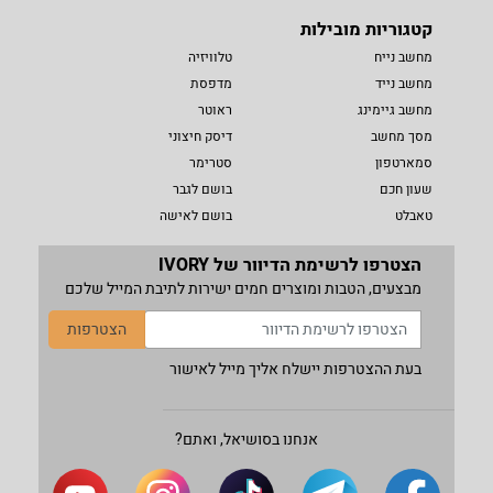
קטגוריות מובילות
מחשב נייח
טלוויזיה
מחשב נייד
מדפסת
מחשב גיימינג
ראוטר
מסך מחשב
דיסק חיצוני
סמארטפון
סטרימר
שעון חכם
בושם לגבר
טאבלט
בושם לאישה
הצטרפו לרשימת הדיוור של IVORY
מבצעים, הטבות ומוצרים חמים ישירות לתיבת המייל שלכם
הצטרפות
בעת ההצטרפות יישלח אליך מייל לאישור
אנחנו בסושיאל, ואתם?