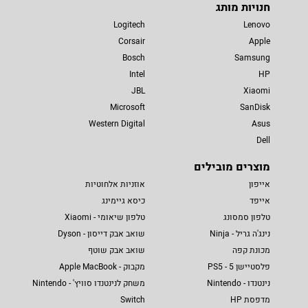
חנויות מותג
Logitech
Lenovo
Corsair
Apple
Bosch
Samsung
Intel
HP
JBL
Xiaomi
Microsoft
SanDisk
Western Digital
Asus
Dell
מוצרים מובילים
אייפון
אוזניות אלחוטיות
אייפד
כיסא גיימינג
טלפון סמסונג
טלפון שיאומי - Xiaomi
נינג'ה גריל - Ninja
שואב אבק דייסון - Dyson
מכונת קפה
שואב אבק שוטף
פלסטיישן 5 - PS5
מקבוק - Apple MacBook
נינטנדו - Nintendo
משחק לנינטנדו סוויץ' - Nintendo
מדפסת HP
Switch