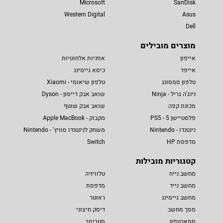
Microsoft
SanDisk
Western Digital
Asus
Dell
מוצרים מובילים
אייפון
אוזניות אלחוטיות
אייפד
כיסא גיימינג
טלפון סמסונג
טלפון שיאומי - Xiaomi
נינג'ה גריל - Ninja
שואב אבק דייסון - Dyson
מכונת קפה
שואב אבק שוטף
פלסטיישן 5 - PS5
מקבוק - Apple MacBook
נינטנדו - Nintendo
משחק לנינטנדו סוויץ' - Nintendo
מדפסת HP
Switch
קטגוריות מובילות
מחשב נייח
טלוויזיה
מחשב נייד
מדפסת
מחשב גיימינג
ראוטר
מסך מחשב
דיסק חיצוני
סמארטפון
סטרימר