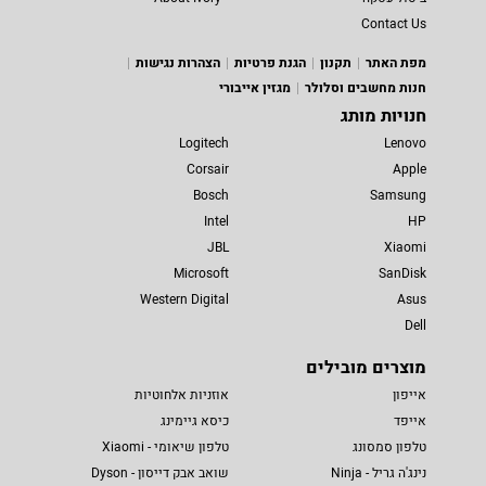
Contact Us
מפת האתר
תקנון
הגנת פרטיות
הצהרות נגישות
חנות מחשבים וסלולר
מגזין אייבורי
חנויות מותג
Logitech
Lenovo
Corsair
Apple
Bosch
Samsung
Intel
HP
JBL
Xiaomi
Microsoft
SanDisk
Western Digital
Asus
Dell
מוצרים מובילים
אייפון
אוזניות אלחוטיות
אייפד
כיסא גיימינג
טלפון סמסונג
טלפון שיאומי - Xiaomi
נינג'ה גריל - Ninja
שואב אבק דייסון - Dyson