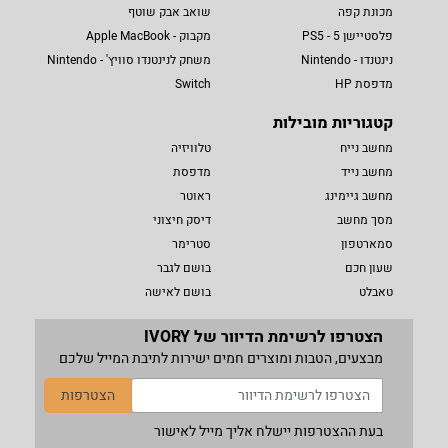
מכונת קפה
שואב אבק שוטף
פלסטיישן 5 - PS5
מקבוק - Apple MacBook
נינטנדו - Nintendo
משחק לנינטנדו סוויץ' - Nintendo
מדפסת HP
Switch
קטגוריות מובילות
מחשב נייח
טלוויזיה
מחשב נייד
מדפסת
מחשב גיימינג
ראוטר
מסך מחשב
דיסק חיצוני
סמארטפון
סטרימר
שעון חכם
בושם לגבר
טאבלט
בושם לאישה
הצטרפו לרשימת הדיוור של IVORY
מבצעים, הטבות ומוצרים חמים ישירות לתיבת המייל שלכם
הצטרפות
בעת ההצטרפות יישלח אליך מייל לאישור