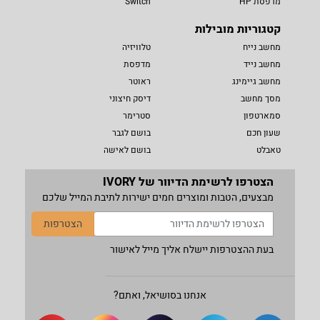
מדפסת HP
Switch
קטגוריות מובילות
מחשב נייח
טלוויזיה
מחשב נייד
מדפסת
מחשב גיימינג
ראוטר
מסך מחשב
דיסק חיצוני
סמארטפון
סטרימר
שעון חכם
בושם לגבר
טאבלט
בושם לאישה
הצטרפו לרשימת הדיוור של IVORY
מבצעים, הטבות ומוצרים חמים ישירות לתיבת המייל שלכם
הצטרפות
בעת ההצטרפות יישלח אליך מייל לאישור
אנחנו בסושיאל, ואתם?