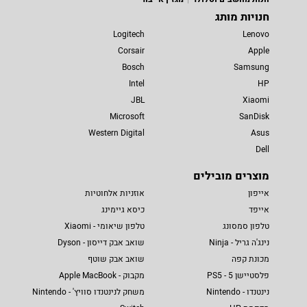
חנויות מותג
Logitech
Lenovo
Corsair
Apple
Bosch
Samsung
Intel
HP
JBL
Xiaomi
Microsoft
SanDisk
Western Digital
Asus
Dell
מוצרים מובילים
אייפון
אוזניות אלחוטיות
אייפד
כיסא גיימינג
טלפון סמסונג
טלפון שיאומי - Xiaomi
נינג'ה גריל - Ninja
שואב אבק דייסון - Dyson
מכונת קפה
שואב אבק שוטף
פלסטיישן 5 - PS5
מקבוק - Apple MacBook
נינטנדו - Nintendo
משחק לנינטנדו סוויץ' - Nintendo