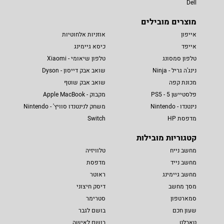
Dell
מוצרים מובילים
אייפון
אוזניות אלחוטיות
אייפד
כיסא גיימינג
טלפון סמסונג
טלפון שיאומי - Xiaomi
נינג'ה גריל - Ninja
שואב אבק דייסון - Dyson
מכונת קפה
שואב אבק שוטף
פלסטיישן 5 - PS5
מקבוק - Apple MacBook
נינטנדו - Nintendo
משחק לנינטנדו סוויץ' - Nintendo
מדפסת HP
Switch
קטגוריות מובילות
מחשב נייח
טלוויזיה
מחשב נייד
מדפסת
מחשב גיימינג
ראוטר
מסך מחשב
דיסק חיצוני
סמארטפון
סטרימר
שעון חכם
בושם לגבר
טאבלט
בושם לאישה