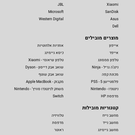
JBL
Xiaomi
Microsoft
SanDisk
Western Digital
Asus
Dell
מוצרים מובילים
אייפון
אוזניות אלחוטיות
אייפד
כיסא גיימינג
טלפון סמסונג
טלפון שיאומי - Xiaomi
נינג'ה גריל - Ninja
שואב אבק דייסון - Dyson
מכונת קפה
שואב אבק שוטף
פלסטיישן 5 - PS5
מקבוק - Apple MacBook
נינטנדו - Nintendo
משחק לנינטנדו סוויץ' - Nintendo
מדפסת HP
Switch
קטגוריות מובילות
מחשב נייח
טלוויזיה
מחשב נייד
מדפסת
מחשב גיימינג
ראוטר