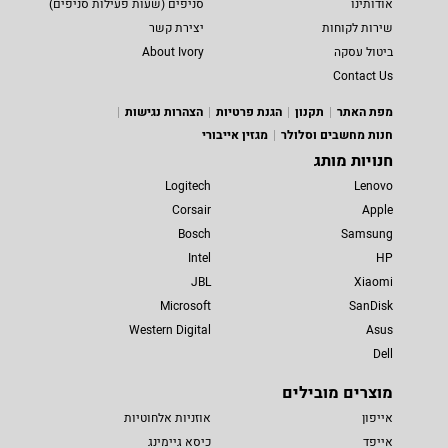
אודותינו
סניפים (שעות פעילות סניפים)
שירות לקוחות
יצירת קשר
ביטול עסקה
About Ivory
Contact Us
מפת האתר
תקנון
הגנת פרטיות
הצהרות נגישות
חנות מחשבים וסלולר
מגזין אייבורי
חנויות מותג
Logitech
Lenovo
Corsair
Apple
Bosch
Samsung
Intel
HP
JBL
Xiaomi
Microsoft
SanDisk
Western Digital
Asus
Dell
מוצרים מובילים
אייפון
אוזניות אלחוטיות
אייפד
כיסא גיימינג