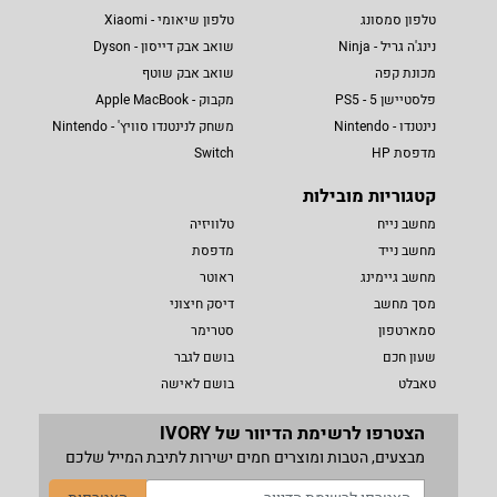
טלפון סמסונג
טלפון שיאומי - Xiaomi
נינג'ה גריל - Ninja
שואב אבק דייסון - Dyson
מכונת קפה
שואב אבק שוטף
פלסטיישן 5 - PS5
מקבוק - Apple MacBook
נינטנדו - Nintendo
משחק לנינטנדו סוויץ' - Nintendo
מדפסת HP
Switch
קטגוריות מובילות
מחשב נייח
טלוויזיה
מחשב נייד
מדפסת
מחשב גיימינג
ראוטר
מסך מחשב
דיסק חיצוני
סמארטפון
סטרימר
שעון חכם
בושם לגבר
טאבלט
בושם לאישה
הצטרפו לרשימת הדיוור של IVORY
מבצעים, הטבות ומוצרים חמים ישירות לתיבת המייל שלכם