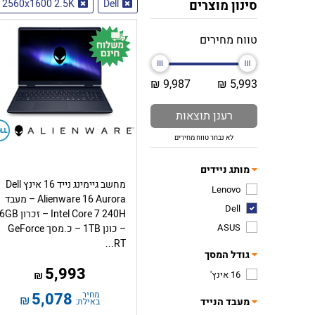
סינון מוצרים
Dell
2560x1600 2.5K
טווח מחירים
9,987 ₪
5,993 ₪
רענן תוצאות
לא נבחר טווח מחירים
מותג ניידים
מחשב גיימינג נייד 16 אינץ Dell
Lenovo
Alienware 16 Aurora – מעבד
Dell
Intel Core 7 240H – זכר
ASUS
– כונן 1TB – כ.מסך GeForce
RT...
גודל המסך
5,993
16 אינץ'
₪
מחיר
5,078
₪
מעבד הנייד
באילת: