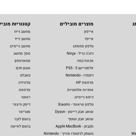
ג
מוצרים מובילים
קטגוריות מוביל
אייפון
מחשב נייח
אייפד
מחשב נייד
טלפון סמסונג
מחשב גיימינג
נינג'ה גריל - Ninja
מסך מחשב
מכונת קפה
סמארטפון
פלסטיישן 5 - PS5
שעון חכם
נינטנדו - Nintendo
טאבלט
מדפסת HP
טלוויזיה
אוזניות אלחוטיות
מדפסת
כיסא גיימינג
ראוטר
טלפון שיאומי - Xiaomi
דיסק חיצוני
שואב אבק דייסון - Dyson
סטרימר
שואב אבק שוטף
בושם לגבר
מקבוק - Apple MacBook
בושם לאישה
We
משחק לנינטנדו סוויץ' - Nintendo