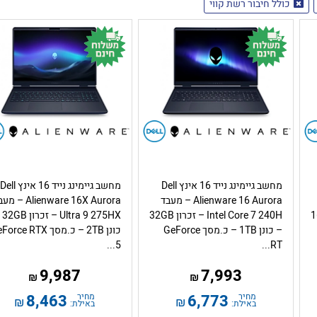
כולל חיבור רשת קווי
מחשב גיימינג נייד 16 אינץ Dell
מחשב גיימינג נייד 16 אינץ Dell
Alienware 16 Aurora – מעבד
Alienware 16X Aurora –
ון 16GB
Intel Core 7 240H – זכרון 32GB
 9 275HX
– כונן 1TB – כ.מסך GeForce
כונן 2TB – כ.מסך rce RTX
5...
RT...
9,987
7,993
₪
₪
מחיר
6,773
מחיר
8,463
₪
₪
באילת:
באילת: