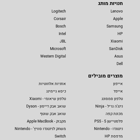
חנויות מותג
Logitech
Lenovo
Corsair
Apple
Bosch
Samsung
Intel
HP
JBL
Xiaomi
Microsoft
SanDisk
Western Digital
Asus
Dell
מוצרים מובילים
אייפון
אוזניות אלחוטיות
אייפד
כיסא גיימינג
טלפון סמסונג
טלפון שיאומי - Xiaomi
נינג'ה גריל - Ninja
שואב אבק דייסון - Dyson
מכונת קפה
שואב אבק שוטף
פלסטיישן 5 - PS5
מקבוק - Apple MacBook
נינטנדו - Nintendo
משחק לנינטנדו סוויץ' - Nintendo
מדפסת HP
Switch