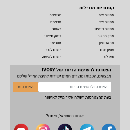
קטגוריות מובילות
מחשב נייח
טלוויזיה
מחשב נייד
מדפסת
מחשב גיימינג
ראוטר
מסך מחשב
דיסק חיצוני
סמארטפון
סטרימר
שעון חכם
בושם לגבר
טאבלט
בושם לאישה
הצטרפו לרשימת הדיוור של IVORY
מבצעים, הטבות ומוצרים חמים ישירות לתיבת המייל שלכם
הצטרפות
בעת ההצטרפות יישלח אליך מייל לאישור
אנחנו בסושיאל, ואתם?