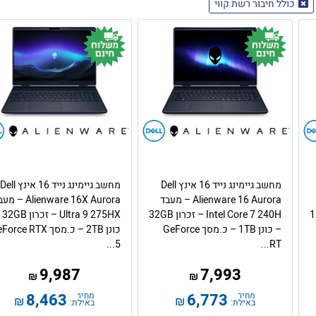
כולל חיבור רשת קווי
מחשב גיימינג נייד 16 אינץ Dell
מחשב גיימינג נייד 16 אינץ Dell
Alienware 16 Aurora – מעבד
Alienware 16X Aurora –
ון 16GB
Intel Core 7 240H – זכרון 32GB
 9 275HX
– כונן 1TB – כ.מסך GeForce
כונן 2TB – כ.מסך rce RTX
5...
RT...
9,987
7,993
₪
₪
מחיר
6,773
מחיר
8,463
₪
₪
באילת:
באילת: