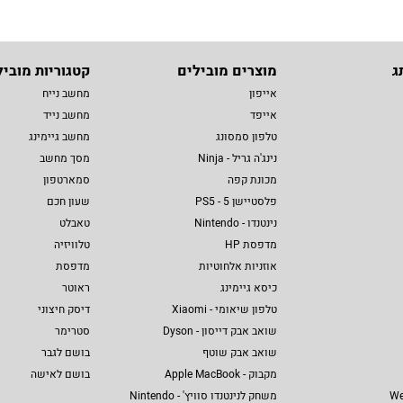
ג
מוצרים מובילים
קטגוריות מוביל
אייפון
מחשב נייח
אייפד
מחשב נייד
טלפון סמסונג
מחשב גיימינג
נינג'ה גריל - Ninja
מסך מחשב
מכונת קפה
סמארטפון
פלסטיישן 5 - PS5
שעון חכם
נינטנדו - Nintendo
טאבלט
מדפסת HP
טלוויזיה
אוזניות אלחוטיות
מדפסת
כיסא גיימינג
ראוטר
טלפון שיאומי - Xiaomi
דיסק חיצוני
שואב אבק דייסון - Dyson
סטרימר
שואב אבק שוטף
בושם לגבר
מקבוק - Apple MacBook
בושם לאישה
We
משחק לנינטנדו סוויץ' - Nintendo