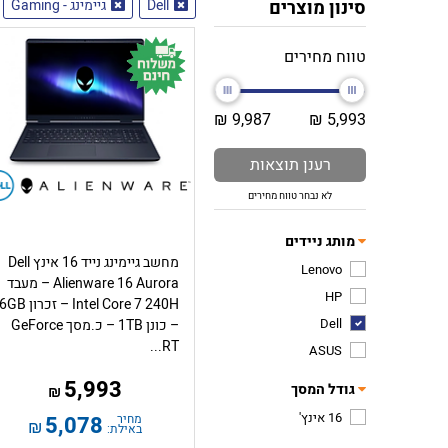
סינון מוצרים
Dell
גיימינג - Gaming
טווח מחירים
9,987 ₪
5,993 ₪
רענן תוצאות
לא נבחר טווח מחירים
מותג ניידים
מחשב גיימינג נייד 16 אינץ Dell
Lenovo
Alienware 16 Aurora – מעבד
HP
Intel Core 7 240H – זכר
Dell
– כונן 1TB – כ.מסך GeForce
RT...
ASUS
5,993
גודל המסך
₪
16 אינץ'
מחיר
5,078
₪
באילת: