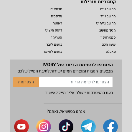
קטגוריות מובילות
מחשב נייח
טלוויזיה
מחשב נייד
מדפסת
מחשב גיימינג
ראוטר
מסך מחשב
דיסק חיצוני
סמארטפון
סטרימר
שעון חכם
בושם לגבר
טאבלט
בושם לאישה
הצטרפו לרשימת הדיוור של IVORY
מבצעים, הטבות ומוצרים חמים ישירות לתיבת המייל שלכם
הצטרפות
בעת ההצטרפות יישלח אליך מייל לאישור
אנחנו בסושיאל, ואתם?