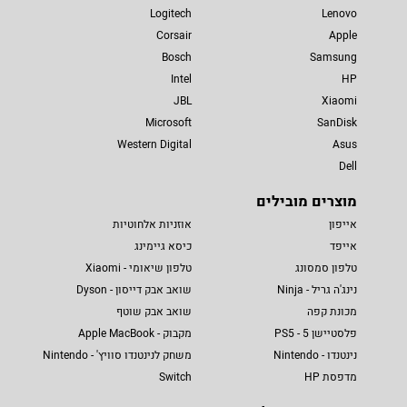
Logitech
Lenovo
Corsair
Apple
Bosch
Samsung
Intel
HP
JBL
Xiaomi
Microsoft
SanDisk
Western Digital
Asus
Dell
מוצרים מובילים
אייפון
אוזניות אלחוטיות
אייפד
כיסא גיימינג
טלפון סמסונג
טלפון שיאומי - Xiaomi
נינג'ה גריל - Ninja
שואב אבק דייסון - Dyson
מכונת קפה
שואב אבק שוטף
פלסטיישן 5 - PS5
מקבוק - Apple MacBook
נינטנדו - Nintendo
משחק לנינטנדו סוויץ' - Nintendo
מדפסת HP
Switch