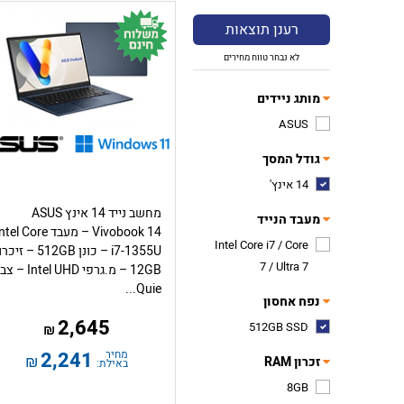
רענן תוצאות
לא נבחר טווח מחירים
מותג ניידים
ASUS
גודל המסך
14 אינץ'
מחשב נייד 14 אינץ ASUS
מעבד הנייד
Vivobook 14 – מעבד tel Core
Intel Core i7 / Core
i7-1355U – כונן 512GB – זיכ
7 / Ultra 7
12GB – מ.גרפי Intel UHD 
Quie...
נפח אחסון
2,645
512GB SSD
₪
מחיר
2,241
₪
זכרון RAM
באילת:
8GB