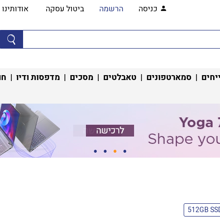
כניסה
הרשמה
ביטול עסקה
אודותינו
יחים
|
סמארטפונים
|
טאבלטים
|
מסכים
|
מדפסות ודיו
|
חו
512GB SS