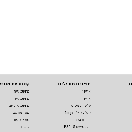
ג
מוצרים מובילים
קטגוריות מוביל
אייפון
מחשב נייח
אייפד
מחשב נייד
טלפון סמסונג
מחשב גיימינג
נינג'ה גריל - Ninja
מסך מחשב
מכונת קפה
סמארטפון
פלסטיישן 5 - PS5
שעון חכם