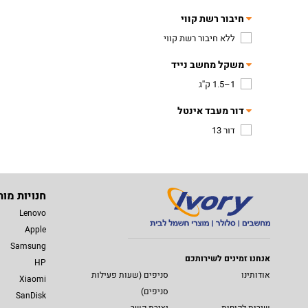
חיבור רשת קווי
ללא חיבור רשת קווי
משקל מחשב נייד
1–1.5 ק''ג
דור מעבד אינטל
דור 13
חנויות מות
Lenovo
Apple
Samsung
אנחנו זמינים לשירותכם
HP
אודותינו
סניפים (שעות פעילות
Xiaomi
סניפים)
SanDisk