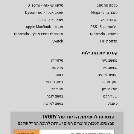
טלפון סמסונג
טלפון שיאומי - Xiaomi
נינג'ה גריל - Ninja
שואב אבק דייסון - Dyson
מכונת קפה
שואב אבק שוטף
פלסטיישן 5 - PS5
מקבוק - Apple MacBook
נינטנדו - Nintendo
משחק לנינטנדו סוויץ' - Nintendo
מדפסת HP
Switch
קטגוריות מובילות
מחשב נייח
טלוויזיה
מחשב נייד
מדפסת
מחשב גיימינג
ראוטר
מסך מחשב
דיסק חיצוני
סמארטפון
סטרימר
שעון חכם
בושם לגבר
טאבלט
בושם לאישה
הצטרפו לרשימת הדיוור של IVORY
מבצעים, הטבות ומוצרים חמים ישירות לתיבת המייל שלכם