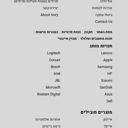
אודותינו
סניפים (שעות פעילות סניפים)
שירות לקוחות
יצירת קשר
ביטול עסקה
About Ivory
Contact Us
מפת האתר
תקנון
הגנת פרטיות
הצהרות נגישות
חנות מחשבים וסלולר
מגזין אייבורי
חנויות מותג
Logitech
Lenovo
Corsair
Apple
Bosch
Samsung
Intel
HP
JBL
Xiaomi
Microsoft
SanDisk
Western Digital
Asus
Dell
מוצרים מובילים
אייפון
אוזניות אלחוטיות
אייפד
כיסא גיימינג