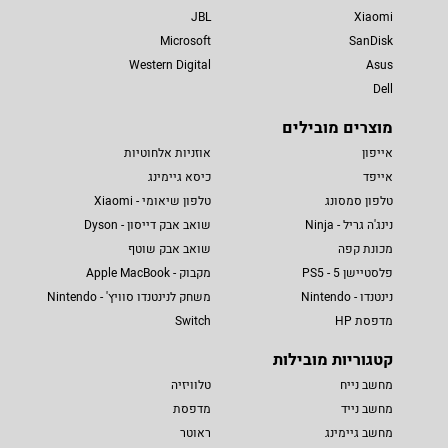
JBL
Xiaomi
Microsoft
SanDisk
Western Digital
Asus
Dell
מוצרים מובילים
אייפון
אוזניות אלחוטיות
אייפד
כיסא גיימינג
טלפון סמסונג
טלפון שיאומי - Xiaomi
נינג'ה גריל - Ninja
שואב אבק דייסון - Dyson
מכונת קפה
שואב אבק שוטף
פלסטיישן 5 - PS5
מקבוק - Apple MacBook
נינטנדו - Nintendo
משחק לנינטנדו סוויץ' - Nintendo
מדפסת HP
Switch
קטגוריות מובילות
מחשב נייח
טלוויזיה
מחשב נייד
מדפסת
מחשב גיימינג
ראוטר