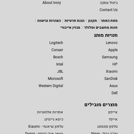
ביטול עסקה
About Ivory
Contact Us
מפת האתר
תקנון
הגנת פרטיות
הצהרות נגישות
חנות מחשבים וסלולר
מגזין אייבורי
חנויות מותג
Logitech
Lenovo
Corsair
Apple
Bosch
Samsung
Intel
HP
JBL
Xiaomi
Microsoft
SanDisk
Western Digital
Asus
Dell
מוצרים מובילים
אייפון
אוזניות אלחוטיות
אייפד
כיסא גיימינג
טלפון סמסונג
טלפון שיאומי - Xiaomi
נינג'ה גריל - Ninja
שואב אבק דייסון - Dyson