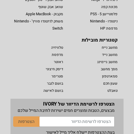
מכונת קפה
שואב אבק שוטף
פלסטיישן 5 - PS5
מקבוק - Apple MacBook
נינטנדו - Nintendo
משחק לנינטנדו סוויץ' - Nintendo
מדפסת HP
Switch
קטגוריות מובילות
מחשב נייח
טלוויזיה
מחשב נייד
מדפסת
מחשב גיימינג
ראוטר
מסך מחשב
דיסק חיצוני
סמארטפון
סטרימר
שעון חכם
בושם לגבר
טאבלט
בושם לאישה
הצטרפו לרשימת הדיוור של IVORY
מבצעים, הטבות ומוצרים חמים ישירות לתיבת המייל שלכם
הצטרפות
בעת ההצטרפות יישלח אליך מייל לאישור