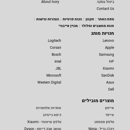
ביטול עסקה
About Ivory
Contact Us
מפת האתר
תקנון
הגנת פרטיות
הצהרות נגישות
חנות מחשבים וסלולר
מגזין אייבורי
חנויות מותג
Logitech
Lenovo
Corsair
Apple
Bosch
Samsung
Intel
HP
JBL
Xiaomi
Microsoft
SanDisk
Western Digital
Asus
Dell
מוצרים מובילים
אייפון
אוזניות אלחוטיות
אייפד
כיסא גיימינג
טלפון סמסונג
טלפון שיאומי - Xiaomi
נינג'ה גריל - Ninja
שואב אבק דייסון - Dyson