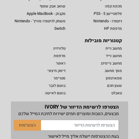
מכונת קפה
שואב אבק שוטף
פלסטיישן 5 - PS5
מקבוק - Apple MacBook
נינטנדו - Nintendo
משחק לנינטנדו סוויץ' - Nintendo
מדפסת HP
Switch
קטגוריות מובילות
מחשב נייח
טלוויזיה
מחשב נייד
מדפסת
מחשב גיימינג
ראוטר
מסך מחשב
דיסק חיצוני
סמארטפון
סטרימר
שעון חכם
בושם לגבר
טאבלט
בושם לאישה
הצטרפו לרשימת הדיוור של IVORY
מבצעים, הטבות ומוצרים חמים ישירות לתיבת המייל שלכם
הצטרפות
בעת ההצטרפות יישלח אליך מייל לאישור