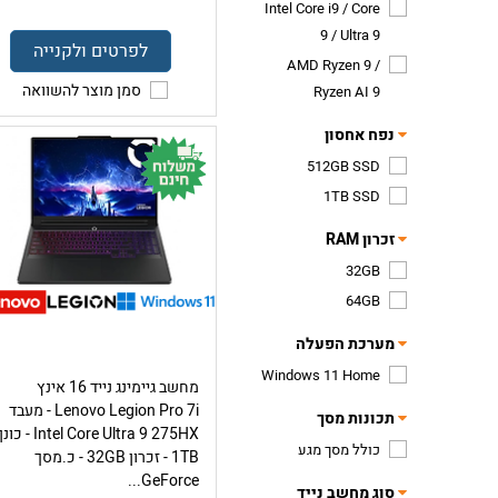
Intel Core i9 / Core
9 / Ultra 9
לפרטים ולקנייה
AMD Ryzen 9 /
סמן מוצר להשוואה
Ryzen AI 9
נפח אחסון
512GB SSD
1TB SSD
זכרון RAM
32GB
64GB
מערכת הפעלה
Windows 11 Home
מחשב גיימינג נייד 16 אינץ
Lenovo Legion Pro 7i - מעבד
תכונות מסך
Intel Core Ultra 9 275HX - כונן
כולל מסך מגע
1TB - זכרון 32GB - כ.מסך
GeForce...
סוג מחשב נייד