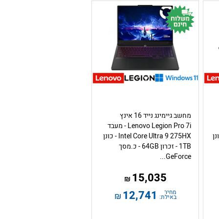
מחשב גיימינג נייד 16 אינץ
Lenovo Legion Pro 7i - מעבד
AMD  - כונן
Intel Core Ultra 9 275HX - כונן
1TB - זכרון 64GB - כ.מסך
GeForce...
15,035
₪
מחיר
12,741
₪
באילת: