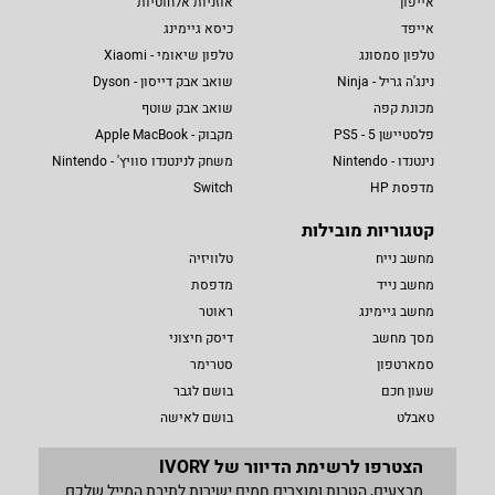
אייפון
אוזניות אלחוטיות
אייפד
כיסא גיימינג
טלפון סמסונג
טלפון שיאומי - Xiaomi
נינג'ה גריל - Ninja
שואב אבק דייסון - Dyson
מכונת קפה
שואב אבק שוטף
פלסטיישן 5 - PS5
מקבוק - Apple MacBook
נינטנדו - Nintendo
משחק לנינטנדו סוויץ' - Nintendo
מדפסת HP
Switch
קטגוריות מובילות
מחשב נייח
טלוויזיה
מחשב נייד
מדפסת
מחשב גיימינג
ראוטר
מסך מחשב
דיסק חיצוני
סמארטפון
סטרימר
שעון חכם
בושם לגבר
טאבלט
בושם לאישה
הצטרפו לרשימת הדיוור של IVORY
מבצעים, הטבות ומוצרים חמים ישירות לתיבת המייל שלכם