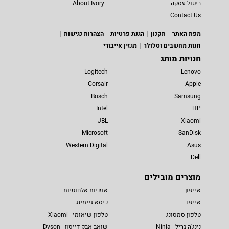
ביטול עסקה
About Ivory
Contact Us
מפת האתר
תקנון
הגנת פרטיות
הצהרות נגישות
חנות מחשבים וסלולר
מגזין אייבורי
חנויות מותג
Logitech
Lenovo
Corsair
Apple
Bosch
Samsung
Intel
HP
JBL
Xiaomi
Microsoft
SanDisk
Western Digital
Asus
Dell
מוצרים מובילים
אייפון
אוזניות אלחוטיות
אייפד
כיסא גיימינג
טלפון סמסונג
טלפון שיאומי - Xiaomi
נינג'ה גריל - Ninja
שואב אבק דייסון - Dyson