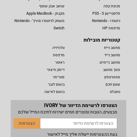
מכונת קפה
שואב אבק שוטף
פלסטיישן 5 - PS5
מקבוק - Apple MacBook
נינטנדו - Nintendo
משחק לנינטנדו סוויץ' - Nintendo
מדפסת HP
Switch
קטגוריות מובילות
מחשב נייח
טלוויזיה
מחשב נייד
מדפסת
מחשב גיימינג
ראוטר
מסך מחשב
דיסק חיצוני
סמארטפון
סטרימר
שעון חכם
בושם לגבר
טאבלט
בושם לאישה
הצטרפו לרשימת הדיוור של IVORY
מבצעים, הטבות ומוצרים חמים ישירות לתיבת המייל שלכם
הצטרפות
בעת ההצטרפות יישלח אליך מייל לאישור