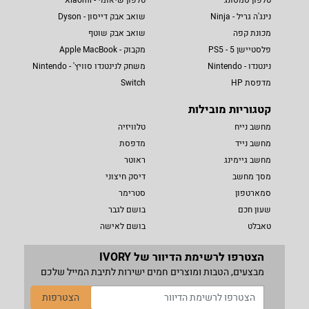
נינג'ה גריל - Ninja
שואב אבק דייסון - Dyson
מכונת קפה
שואב אבק שוטף
פלסטיישן 5 - PS5
מקבוק - Apple MacBook
נינטנדו - Nintendo
משחק לנינטנדו סוויץ' - Nintendo
מדפסת HP
Switch
קטגוריות מובילות
מחשב נייח
טלוויזיה
מחשב נייד
מדפסת
מחשב גיימינג
ראוטר
מסך מחשב
דיסק חיצוני
סמארטפון
סטרימר
שעון חכם
בושם לגבר
טאבלט
בושם לאישה
הצטרפו לרשימת הדיוור של IVORY
מבצעים, הטבות ומוצרים חמים ישירות לתיבת המייל שלכם
הצטרפות