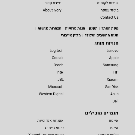
שירות לקוחות
יצירת קשר
ביטול עסקה
About Ivory
Contact Us
מפת האתר
תקנון
הגנת פרטיות
הצהרות נגישות
חנות מחשבים וסלולר
מגזין אייבורי
חנויות מותג
Logitech
Lenovo
Corsair
Apple
Bosch
Samsung
Intel
HP
JBL
Xiaomi
Microsoft
SanDisk
Western Digital
Asus
Dell
מוצרים מובילים
אייפון
אוזניות אלחוטיות
אייפד
כיסא גיימינג
טלפון סמסונג
טלפון שיאומי - Xiaomi