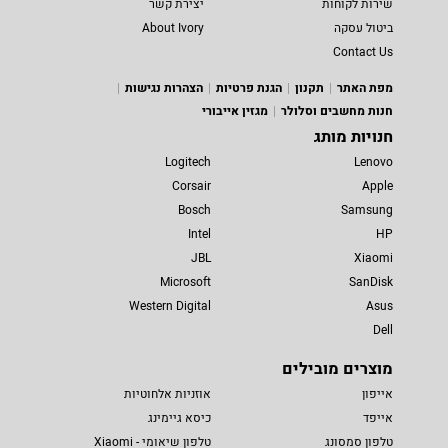
שירות לקוחות
יצירת קשר
ביטול עסקה
About Ivory
Contact Us
מפת האתר
תקנון
הגנת פרטיות
הצהרות נגישות
חנות מחשבים וסלולר
מגזין אייבורי
חנויות מותג
Logitech
Lenovo
Corsair
Apple
Bosch
Samsung
Intel
HP
JBL
Xiaomi
Microsoft
SanDisk
Western Digital
Asus
Dell
מוצרים מובילים
אייפון
אוזניות אלחוטיות
אייפד
כיסא גיימינג
טלפון סמסונג
טלפון שיאומי - Xiaomi