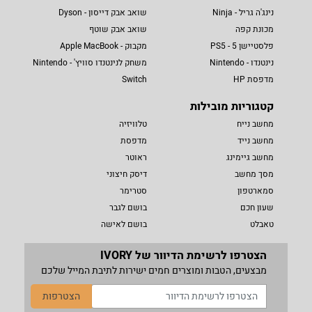
נינג'ה גריל - Ninja
שואב אבק דייסון - Dyson
מכונת קפה
שואב אבק שוטף
פלסטיישן 5 - PS5
מקבוק - Apple MacBook
נינטנדו - Nintendo
משחק לנינטנדו סוויץ' - Nintendo
מדפסת HP
Switch
קטגוריות מובילות
מחשב נייח
טלוויזיה
מחשב נייד
מדפסת
מחשב גיימינג
ראוטר
מסך מחשב
דיסק חיצוני
סמארטפון
סטרימר
שעון חכם
בושם לגבר
טאבלט
בושם לאישה
הצטרפו לרשימת הדיוור של IVORY
מבצעים, הטבות ומוצרים חמים ישירות לתיבת המייל שלכם
הצטרפות