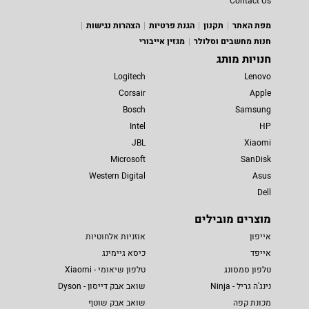
Contact Us
מפת האתר
תקנון
הגנת פרטיות
הצהרות נגישות
חנות מחשבים וסלולר
מגזין אייבורי
חנויות מותג
Logitech
Lenovo
Corsair
Apple
Bosch
Samsung
Intel
HP
JBL
Xiaomi
Microsoft
SanDisk
Western Digital
Asus
Dell
מוצרים מובילים
אייפון
אוזניות אלחוטיות
אייפד
כיסא גיימינג
טלפון סמסונג
טלפון שיאומי - Xiaomi
נינג'ה גריל - Ninja
שואב אבק דייסון - Dyson
מכונת קפה
שואב אבק שוטף