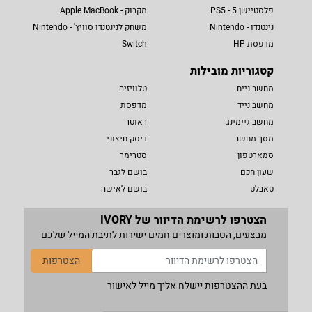
פלסטיישן 5 - PS5
מקבוק - Apple MacBook
נינטנדו - Nintendo
משחק לנינטנדו סוויץ' - Nintendo
מדפסת HP
Switch
קטגוריות מובילות
מחשב נייח
טלוויזיה
מחשב נייד
מדפסת
מחשב גיימינג
ראוטר
מסך מחשב
דיסק חיצוני
סמארטפון
סטרימר
שעון חכם
בושם לגבר
טאבלט
בושם לאישה
הצטרפו לרשימת הדיוור של IVORY
מבצעים, הטבות ומוצרים חמים ישירות לתיבת המייל שלכם
הצטרפות
בעת ההצטרפות יישלח אליך מייל לאישור