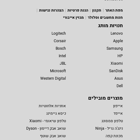
מפת האתר
תקנון
הגנת פרטיות
הצהרות נגישות
חנות מחשבים וסלולר
מגזין אייבורי
חנויות מותג
Logitech
Lenovo
Corsair
Apple
Bosch
Samsung
Intel
HP
JBL
Xiaomi
Microsoft
SanDisk
Western Digital
Asus
Dell
מוצרים מובילים
אייפון
אוזניות אלחוטיות
אייפד
כיסא גיימינג
טלפון סמסונג
טלפון שיאומי - Xiaomi
נינג'ה גריל - Ninja
שואב אבק דייסון - Dyson
מכונת קפה
שואב אבק שוטף