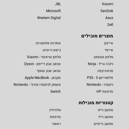
JBL
Xiaomi
Microsoft
SanDisk
Western Digital
Asus
Dell
מוצרים מובילים
אייפון
אוזניות אלחוטיות
אייפד
כיסא גיימינג
טלפון סמסונג
טלפון שיאומי - Xiaomi
נינג'ה גריל - Ninja
שואב אבק דייסון - Dyson
מכונת קפה
שואב אבק שוטף
פלסטיישן 5 - PS5
מקבוק - Apple MacBook
נינטנדו - Nintendo
משחק לנינטנדו סוויץ' - Nintendo
מדפסת HP
Switch
קטגוריות מובילות
מחשב נייח
טלוויזיה
מחשב נייד
מדפסת
מחשב גיימינג
ראוטר