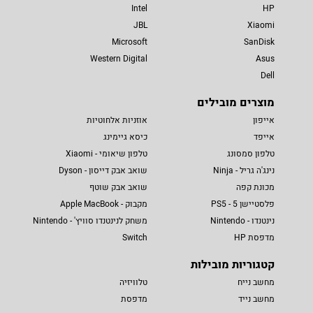
Intel
HP
JBL
Xiaomi
Microsoft
SanDisk
Western Digital
Asus
Dell
מוצרים מובילים
אייפון
אוזניות אלחוטיות
אייפד
כיסא גיימינג
טלפון סמסונג
טלפון שיאומי - Xiaomi
נינג'ה גריל - Ninja
שואב אבק דייסון - Dyson
מכונת קפה
שואב אבק שוטף
פלסטיישן 5 - PS5
מקבוק - Apple MacBook
נינטנדו - Nintendo
משחק לנינטנדו סוויץ' - Nintendo
מדפסת HP
Switch
קטגוריות מובילות
מחשב נייח
טלוויזיה
מחשב נייד
מדפסת