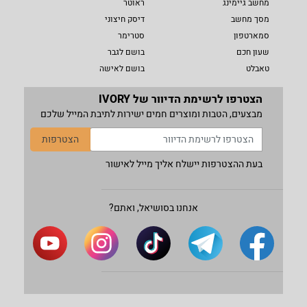
מחשב גיימינג
ראוטר
מסך מחשב
דיסק חיצוני
סמארטפון
סטרימר
שעון חכם
בושם לגבר
טאבלט
בושם לאישה
הצטרפו לרשימת הדיוור של IVORY
מבצעים, הטבות ומוצרים חמים ישירות לתיבת המייל שלכם
הצטרפות
בעת ההצטרפות יישלח אליך מייל לאישור
אנחנו בסושיאל, ואתם?