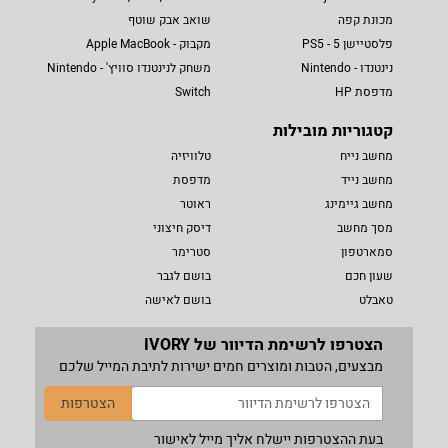
מכונת קפה
שואב אבק שוטף
פלסטיישן 5 - PS5
מקבוק - Apple MacBook
נינטנדו - Nintendo
משחק לנינטנדו סוויץ' - Nintendo
מדפסת HP
Switch
קטגוריות מובילות
מחשב נייח
טלוויזיה
מחשב נייד
מדפסת
מחשב גיימינג
ראוטר
מסך מחשב
דיסק חיצוני
סמארטפון
סטרימר
שעון חכם
בושם לגבר
טאבלט
בושם לאישה
הצטרפו לרשימת הדיוור של IVORY
מבצעים, הטבות ומוצרים חמים ישירות לתיבת המייל שלכם
הצטרפות
בעת ההצטרפות יישלח אליך מייל לאישור