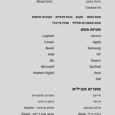
ביטול עסקה
About Ivory
Contact Us
מפת האתר
תקנון
הגנת פרטיות
הצהרות נגישות
חנות מחשבים וסלולר
מגזין אייבורי
חנויות מותג
Logitech
Lenovo
Corsair
Apple
Bosch
Samsung
Intel
HP
JBL
Xiaomi
Microsoft
SanDisk
Western Digital
Asus
Dell
מוצרים מובילים
אייפון
אוזניות אלחוטיות
אייפד
כיסא גיימינג
טלפון סמסונג
טלפון שיאומי - Xiaomi
נינג'ה גריל - Ninja
שואב אבק דייסון - Dyson