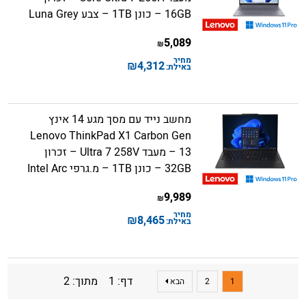
16GB – כונן 1TB – צבע Luna Grey
5,089
₪
מחיר
₪
4,312
באילת:
מחשב נייד עם מסך מגע 14 אינץ
Lenovo ThinkPad X1 Carbon Gen
13 – מעבד Ultra 7 258V – זכרון
32GB – כונן 1TB – מ.גרפי Intel Arc
9,989
₪
מחיר
₪
8,465
באילת:
דף: 1 מתוך: 2
1
2
הבא