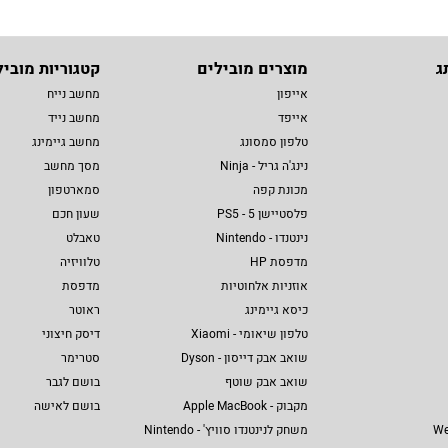
ג
מוצרים מובילים
קטגוריות מוביל
אייפון
מחשב נייח
אייפד
מחשב נייד
טלפון סמסונג
מחשב גיימינג
נינג'ה גריל - Ninja
מסך מחשב
מכונת קפה
סמארטפון
פלסטיישן 5 - PS5
שעון חכם
נינטנדו - Nintendo
טאבלט
מדפסת HP
טלוויזיה
אוזניות אלחוטיות
מדפסת
כיסא גיימינג
ראוטר
טלפון שיאומי - Xiaomi
דיסק חיצוני
שואב אבק דייסון - Dyson
סטרימר
שואב אבק שוטף
בושם לגבר
מקבוק - Apple MacBook
בושם לאישה
We
משחק לנינטנדו סוויץ' - Nintendo