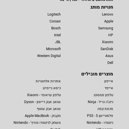
חנויות מותג
Logitech
Lenovo
Corsair
Apple
Bosch
Samsung
Intel
HP
JBL
Xiaomi
Microsoft
SanDisk
Western Digital
Asus
Dell
מוצרים מובילים
אייפון
אוזניות אלחוטיות
אייפד
כיסא גיימינג
טלפון סמסונג
טלפון שיאומי - Xiaomi
נינג'ה גריל - Ninja
שואב אבק דייסון - Dyson
מכונת קפה
שואב אבק שוטף
פלסטיישן 5 - PS5
מקבוק - Apple MacBook
נינטנדו - Nintendo
משחק לנינטנדו סוויץ' - Nintendo