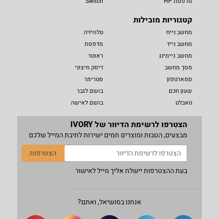
מדפסת HP
Switch
קטגוריות מובילות
מחשב נייח
טלוויזיה
מחשב נייד
מדפסת
מחשב גיימינג
ראוטר
מסך מחשב
דיסק חיצוני
סמארטפון
סטרימר
שעון חכם
בושם לגבר
טאבלט
בושם לאישה
הצטרפו לרשימת הדיוור של IVORY
מבצעים, הטבות ומוצרים חמים ישירות לתיבת המייל שלכם
הצטרפות
בעת ההצטרפות יישלח אליך מייל לאישור
אנחנו בסושיאל, ואתם?