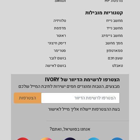
מדפסת HP
Switch
קטגוריות מובילות
מחשב נייח
טלוויזיה
מחשב נייד
מדפסת
מחשב גיימינג
ראוטר
מסך מחשב
דיסק חיצוני
סמארטפון
סטרימר
שעון חכם
בושם לגבר
טאבלט
בושם לאישה
הצטרפו לרשימת הדיוור של IVORY
מבצעים, הטבות ומוצרים חמים ישירות לתיבת המייל שלכם
הצטרפות
בעת ההצטרפות יישלח אליך מייל לאישור
אנחנו בסושיאל, ואתם?