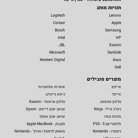
חנויות מותג
Logitech
Lenovo
Corsair
Apple
Bosch
Samsung
Intel
HP
JBL
Xiaomi
Microsoft
SanDisk
Western Digital
Asus
Dell
מוצרים מובילים
אייפון
אוזניות אלחוטיות
אייפד
כיסא גיימינג
טלפון סמסונג
טלפון שיאומי - Xiaomi
נינג'ה גריל - Ninja
שואב אבק דייסון - Dyson
מכונת קפה
שואב אבק שוטף
פלסטיישן 5 - PS5
מקבוק - Apple MacBook
נינטנדו - Nintendo
משחק לנינטנדו סוויץ' - Nintendo