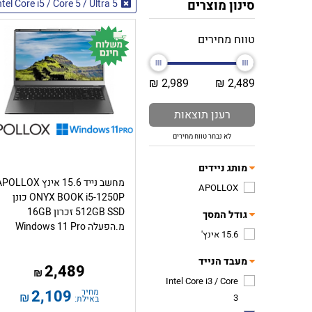
סינון מוצרים
ntel Core i5 / Core 5 / Ultra 5
טווח מחירים
2,989 ₪
2,489 ₪
רענן תוצאות
לא נבחר טווח מחירים
מותג ניידים
מחשב נייד 15.6 אינץ OLLOX
APOLLOX
ONYX BOOK i5-1250P כונן
512GB SSD זכרון 16GB
גודל המסך
מ.הפעלה Windows 11 Pro
15.6 אינץ'
מעבד הנייד
2,489
₪
Intel Core i3 / Core
מחיר
2,109
₪
3
באילת: