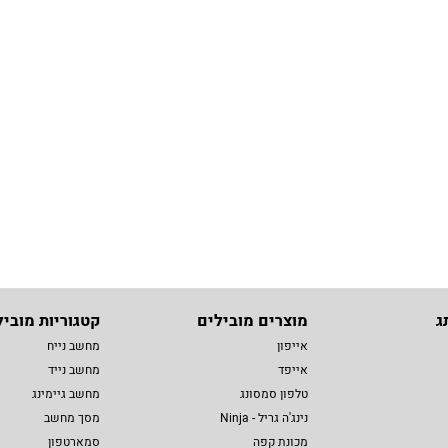
ג
מוצרים מובילים
קטגוריות מוביל
אייפון
מחשב נייח
אייפד
מחשב נייד
טלפון סמסונג
מחשב גיימינג
נינג'ה גריל - Ninja
מסך מחשב
מכונת קפה
סמארטפון