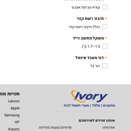
קורא טביעת אצבע
חיבור רשת קווי
כולל חיבור רשת קווי
משקל מחשב נייד
1.5–1.7 ק''ג
דור מעבד אינטל
דור 12
חנויות מות
Lenovo
Apple
Samsung
אנחנו זמינים לשירותכם
HP
אודותינו
סניפים (שעות פעילות
Xiaomi