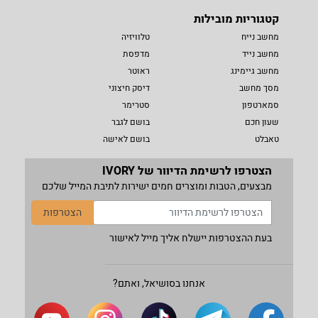
קטגוריות מובילות
מחשב נייח
טלוויזיה
מחשב נייד
מדפסת
מחשב גיימינג
ראוטר
מסך מחשב
דיסק חיצוני
סמארטפון
סטרימר
שעון חכם
בושם לגבר
טאבלט
בושם לאישה
הצטרפו לרשימת הדיוור של IVORY
מבצעים, הטבות ומוצרים חמים ישירות לתיבת המייל שלכם
הצטרפות
בעת ההצטרפות יישלח אליך מייל לאישור
אנחנו בסושיאל, ואתם?