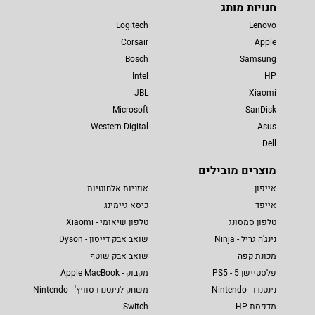
חנויות מותג
Logitech
Lenovo
Corsair
Apple
Bosch
Samsung
Intel
HP
JBL
Xiaomi
Microsoft
SanDisk
Western Digital
Asus
Dell
מוצרים מובילים
אייפון
אוזניות אלחוטיות
אייפד
כיסא גיימינג
טלפון סמסונג
טלפון שיאומי - Xiaomi
נינג'ה גריל - Ninja
שואב אבק דייסון - Dyson
מכונת קפה
שואב אבק שוטף
פלסטיישן 5 - PS5
מקבוק - Apple MacBook
נינטנדו - Nintendo
משחק לנינטנדו סוויץ' - Nintendo
מדפסת HP
Switch