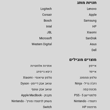
חנויות מותג
Logitech
Lenovo
Corsair
Apple
Bosch
Samsung
Intel
HP
JBL
Xiaomi
Microsoft
SanDisk
Western Digital
Asus
Dell
מוצרים מובילים
אייפון
אוזניות אלחוטיות
אייפד
כיסא גיימינג
טלפון סמסונג
טלפון שיאומי - Xiaomi
נינג'ה גריל - Ninja
שואב אבק דייסון - Dyson
מכונת קפה
שואב אבק שוטף
פלסטיישן 5 - PS5
מקבוק - Apple MacBook
נינטנדו - Nintendo
משחק לנינטנדו סוויץ' - Nintendo
מדפסת HP
Switch