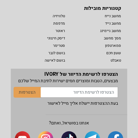
קטגוריות מובילות
מחשב נייח
טלוויזיה
מחשב נייד
מדפסת
מחשב גיימינג
ראוטר
מסך מחשב
דיסק חיצוני
סמארטפון
סטרימר
שעון חכם
בושם לגבר
טאבלט
בושם לאישה
הצטרפו לרשימת הדיוור של IVORY
מבצעים, הטבות ומוצרים חמים ישירות לתיבת המייל שלכם
הצטרפות
בעת ההצטרפות יישלח אליך מייל לאישור
אנחנו בסושיאל, ואתם?