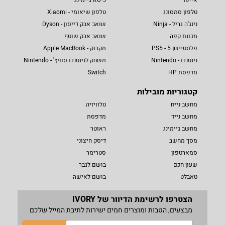
טלפון סמסונג
טלפון שיאומי - Xiaomi
נינג'ה גריל - Ninja
שואב אבק דייסון - Dyson
מכונת קפה
שואב אבק שוטף
פלסטיישן 5 - PS5
מקבוק - Apple MacBook
נינטנדו - Nintendo
משחק לנינטנדו סוויץ' - Nintendo
מדפסת HP
Switch
קטגוריות מובילות
מחשב נייח
טלוויזיה
מחשב נייד
מדפסת
מחשב גיימינג
ראוטר
מסך מחשב
דיסק חיצוני
סמארטפון
סטרימר
שעון חכם
בושם לגבר
טאבלט
בושם לאישה
הצטרפו לרשימת הדיוור של IVORY
מבצעים, הטבות ומוצרים חמים ישירות לתיבת המייל שלכם