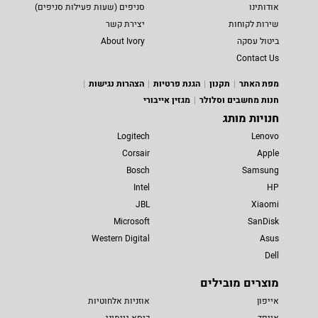
אודותינו
סניפים (שעות פעילות סניפים)
שירות לקוחות
יצירת קשר
ביטול עסקה
About Ivory
Contact Us
מפת האתר
תקנון
הגנת פרטיות
הצהרות נגישות
חנות מחשבים וסלולר
מגזין אייבורי
חנויות מותג
Logitech
Lenovo
Corsair
Apple
Bosch
Samsung
Intel
HP
JBL
Xiaomi
Microsoft
SanDisk
Western Digital
Asus
Dell
מוצרים מובילים
אייפון
אוזניות אלחוטיות
אייפד
כיסא גיימינג