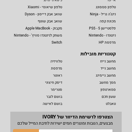
טלפון סמסונג
טלפון שיאומי - Xiaomi
נינג'ה גריל - Ninja
שואב אבק דייסון - Dyson
מכונת קפה
שואב אבק שוטף
פלסטיישן 5 - PS5
מקבוק - Apple MacBook
נינטנדו - Nintendo
משחק לנינטנדו סוויץ' - Nintendo
מדפסת HP
Switch
קטגוריות מובילות
מחשב נייח
טלוויזיה
מחשב נייד
מדפסת
מחשב גיימינג
ראוטר
מסך מחשב
דיסק חיצוני
סמארטפון
סטרימר
שעון חכם
בושם לגבר
טאבלט
בושם לאישה
הצטרפו לרשימת הדיוור של IVORY
מבצעים, הטבות ומוצרים חמים ישירות לתיבת המייל שלכם