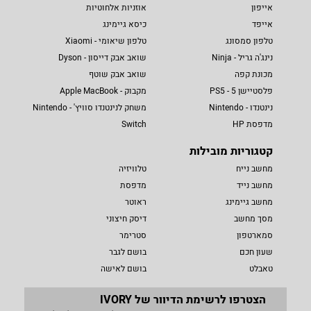
אייפון
אוזניות אלחוטיות
אייפד
כיסא גיימינג
טלפון סמסונג
טלפון שיאומי - Xiaomi
נינג'ה גריל - Ninja
שואב אבק דייסון - Dyson
מכונת קפה
שואב אבק שוטף
פלסטיישן 5 - PS5
מקבוק - Apple MacBook
נינטנדו - Nintendo
משחק לנינטנדו סוויץ' - Nintendo
מדפסת HP
Switch
קטגוריות מובילות
מחשב נייח
טלוויזיה
מחשב נייד
מדפסת
מחשב גיימינג
ראוטר
מסך מחשב
דיסק חיצוני
סמארטפון
סטרימר
שעון חכם
בושם לגבר
טאבלט
בושם לאישה
הצטרפו לרשימת הדיוור של IVORY